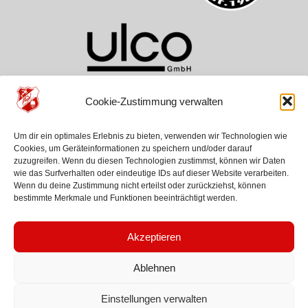
Cookie-Zustimmung verwalten
TEAMS
VEREIN
HILFE
Um dir ein optimales Erlebnis zu bieten, verwenden wir Technologien wie
ASV Aichwald
Über Uns
Kontakt
Cookies, um Geräteinformationen zu speichern und/oder darauf
SG Schurwald
Geschichte
Anfahrt
zuzugreifen. Wenn du diesen Technologien zustimmst, können wir Daten
Jugenden
News
wie das Surfverhalten oder eindeutige IDs auf dieser Website verarbeiten.
Wenn du deine Zustimmung nicht erteilst oder zurückziehst, können
bestimmte Merkmale und Funktionen beeinträchtigt werden.
Akzeptieren
Ablehnen
© 2026 ASV Aichwald 1946
Einstellungen verwalten
Impressum
Kontakt
Datenschutz
Cookie Richtlinien