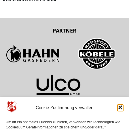
PARTNER
Cookie-Zustimmung verwalten
TEAMS
VEREIN
HILFE
Um dir ein optimales Erlebnis zu bieten, verwenden wir Technologien wie
ASV Aichwald
Über Uns
Kontakt
Cookies, um Geräteinformationen zu speichern und/oder darauf