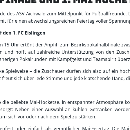
de des ASV Aichwald zum Mittelpunkt für Fußballfreunde: D
amit für einen abwechslungsreichen Feiertag voller Spannu
 den 1. FC Eislingen
Um 15 Uhr ertönt der Anpfiff zum Bezirkspokalhalbfinale zw
 und hofft auf zahlreiche Unterstützung von den Zuscha
bisherigen Pokalrunden mit Kampfgeist und Teamspirit überz
arke Spielweise – die Zuschauer dürfen sich also auf ein ho
freut sich über jede Stimme und jede klatschende Hand, die
e die beliebte Mai-Hocketse. In entspannter Atmosphäre 
gesorgt: Neben einer Auswahl an kühlen Getränken werden
um sich vor oder nach dem Spiel zu stärken.
ienfest oder einfach als gemütlicher Mai-Feiertag: Die Ma