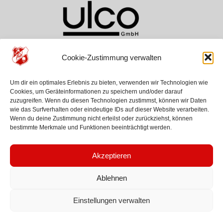
Cookie-Zustimmung verwalten
TEAMS
VEREIN
HILFE
Um dir ein optimales Erlebnis zu bieten, verwenden wir Technologien wie
ASV Aichwald
Über Uns
Kontakt
Cookies, um Geräteinformationen zu speichern und/oder darauf
SG Schurwald
Geschichte
Anfahrt
zuzugreifen. Wenn du diesen Technologien zustimmst, können wir Daten
Jugenden
News
wie das Surfverhalten oder eindeutige IDs auf dieser Website verarbeiten.
Wenn du deine Zustimmung nicht erteilst oder zurückziehst, können
bestimmte Merkmale und Funktionen beeinträchtigt werden.
Akzeptieren
Ablehnen
© 2026 ASV Aichwald 1946
Einstellungen verwalten
Impressum
Kontakt
Datenschutz
Cookie Richtlinien